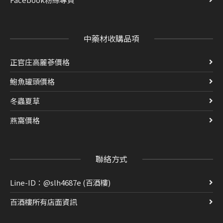
中藥材收購品項
正官庄高麗蔘價格
鮑魚罐頭價格
冬蟲夏草
燕窩價格
聯絡方式
Line-ID：@slh4687e (百酒樓)
百酒樓所有店面資訊