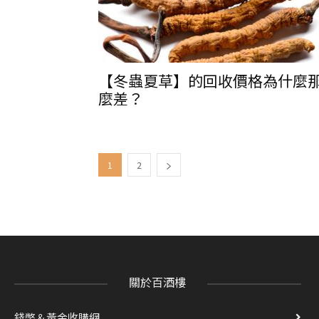
【冬蟲夏草】的回收價格為什麼
麼差？
1
2
關於百酒樓
錢幣＆黃金收購網