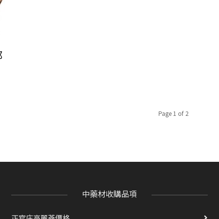
那
Page 1 of 2
中藥材收購品項
正官庄高麗蔘價格