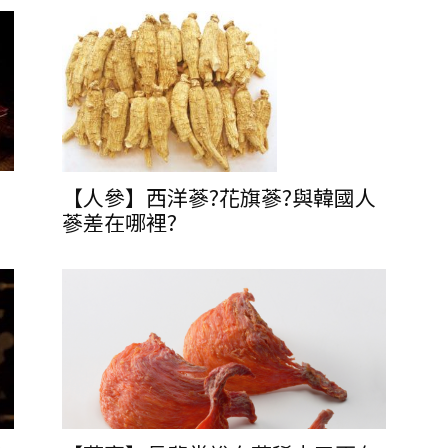
【人參】西洋蔘?花旗蔘?與韓國人
蔘差在哪裡?