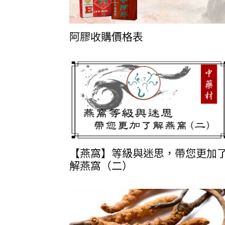
阿膠收購價格表
【燕窩】等級與迷思，帶您更加
解燕窩（二）