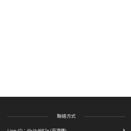
聯絡方式
Line-ID：@slh4687e (百酒樓)