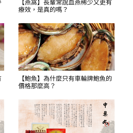
參
【燕窩】長輩常說血燕稀少又更有
療效，是真的嗎？
有
【鮑魚】為什麼只有車輪牌鮑魚的
價格那麼高？