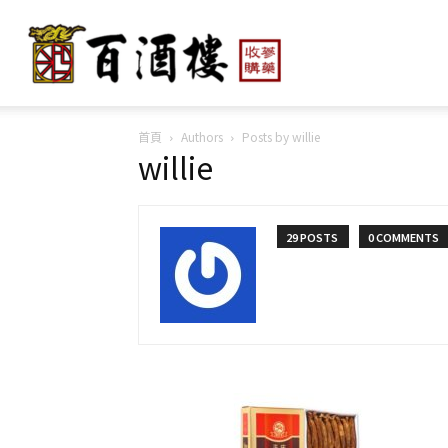
百
首頁
Authors
Posts by willie
willie
酒
29 POSTS
0 COMMENTS
樓
人