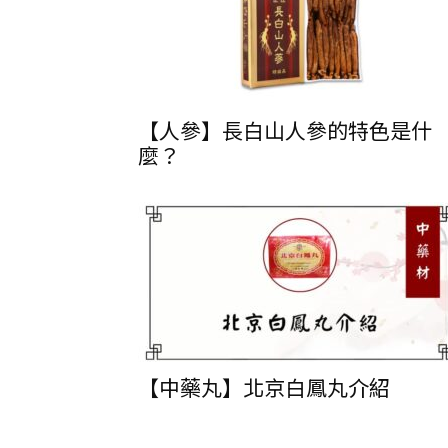
蔘
【人參】長白山人參的特色是什
收
麼？
購
【中藥丸】北京白鳳丸介紹