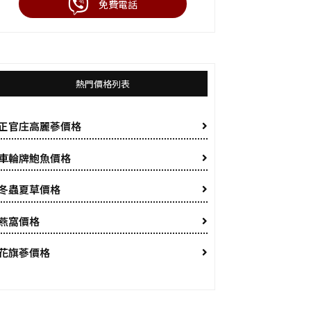
免費電話
熱門價格列表
正官庄高麗蔘價格
車輪牌鮑魚價格
冬蟲夏草價格
燕窩價格
花旗蔘價格