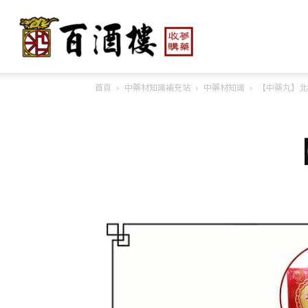
百
首頁
中藥材知識補充站
中藥材知識
【中藥丸】北
酒
樓
人