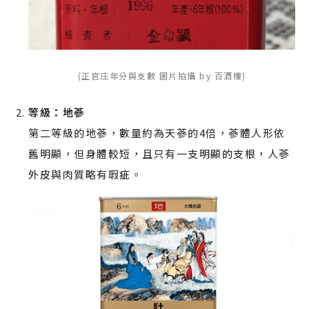
(正官庄年分與支數 圖片拍攝 by 百酒樓)
等級：地蔘
第二等級的地蔘，數量約為天蔘的4倍，蔘體人形依
舊明顯，但身體較短，且只有一支明顯的支根，人蔘
外皮與肉質略有瑕疵。