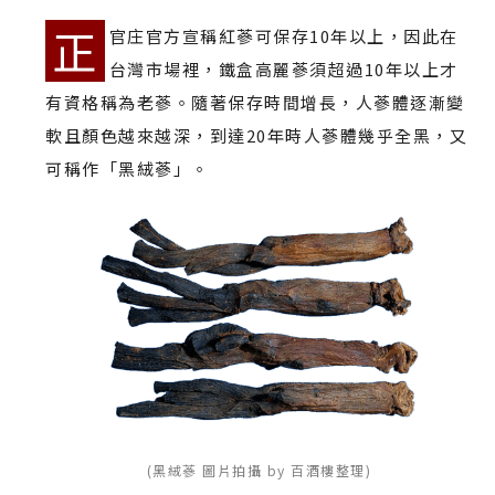
正
官庄官方宣稱紅蔘可保存10年以上，因此在
台灣市場裡，鐵盒高麗蔘須超過10年以上才
有資格稱為老蔘。隨著保存時間增長，人蔘體逐漸變
軟且顏色越來越深，到達20年時人蔘體幾乎全黑，又
可稱作「黑絨蔘」。
(黑絨蔘 圖片拍攝 by 百酒樓整理)