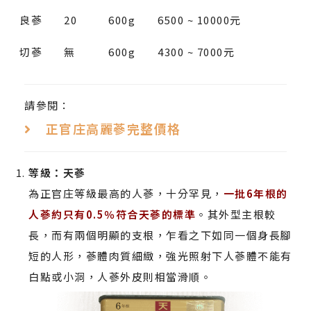
良蔘
20
600g
6500 ~ 10000元
切蔘
無
600g
4300 ~ 7000元
請參閱：
正官庄高麗蔘完整價格
等級：天蔘
為正官庄等級最高的人蔘，十分罕見，
一批6年根的
人蔘約只有0.5％符合天蔘的標準
。其外型主根較
長，而有兩個明顯的支根，乍看之下如同一個身長腳
短的人形，蔘體肉質細緻，強光照射下人蔘體不能有
白點或小洞，人蔘外皮則相當滑順。