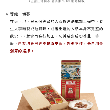
(正官庄地良蔘 圖片拍攝 by 網路擷取)
等級：切蔘
在天、地、良三個等級的人蔘於運送或加工途中，發
生人蔘斷裂或破損時，或者出產的人蔘本身不完整的
狀況下，就會再進行加工、切片裝盒成切蔘此一等
級，
由於切蔘已經不是原支蔘，外型不佳，是自用最
划算的選擇。