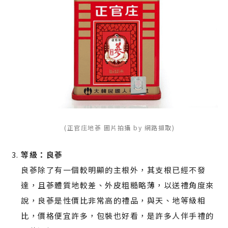
(正官庄地蔘 圖片拍攝 by 網路擷取)
等級：良蔘
良蔘除了有一個較明顯的主根外，其支根已經不發
達，且蔘體質地較差、外皮粗糙略薄，以送禮角度來
說，良蔘是性價比非常高的禮品，與天、地等級相
比，價格便宜許多，包裝也好看，是許多人伴手禮的